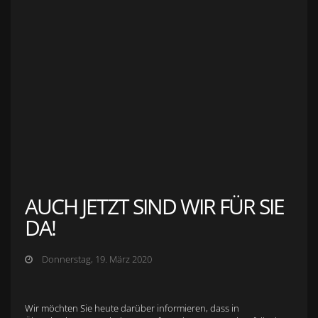
Anfahrt zu S&L Autopavillon
Service
Finanzierung & Leasing
Fahrzeug-Finanzierung
Fahrzeug-Leasing
Fuhrparkmanagement
Auto-Langzeitmiete
Wartungen und Service
Fahrzeugaufbereitung
Unfallinstandsetzung
Schadens- und Wertgutachten
Fahrzeuge
Karriere
sold Highlights
Classic Cars
AUCH JETZT SIND WIR FÜR SIE
DA!
Donnerstag, 19. März 2020
Wir möchten Sie heute darüber informieren, dass in