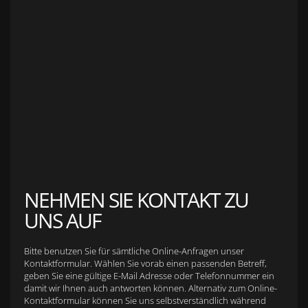
Anfahrt zu S&L Autopavillon
Service
Finanzierung & Leasing
Fahrzeug-Finanzierung
Fahrzeug-Leasing
Fuhrparkmanagement
Auto-Langzeitmiete
Wartungen und Service
Fahrzeugaufbereitung
Unfallinstandsetzung
Schadens- und Wertgutachten
Fahrzeuge
Karriere
sold Highlights
Classic Cars
NEHMEN SIE KONTAKT ZU
UNS AUF
Bitte benutzen Sie für sämtliche Online-Anfragen unser
Kontaktformular. Wählen Sie vorab einen passenden Betreff,
geben Sie eine gültige E-Mail Adresse oder Telefonnummer ein
damit wir Ihnen auch antworten können. Alternativ zum Online-
Kontaktformular können Sie uns selbstverständlich während