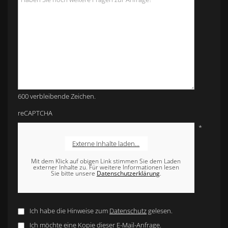
600 verbleibende Zeichen.
reCAPTCHA
*
Externe Inhalte laden...
Mit dem Klick auf obigen Link stimmen Sie dem Laden
externer Inhalte zu. Für weitere Informationen lesen
Sie bitte unsere
Datenschutzerklärung
.
Ich habe die Hinweise zum
Datenschutz
gelesen.
Ich möchte eine Kopie dieser E-Mail-Anfrage.