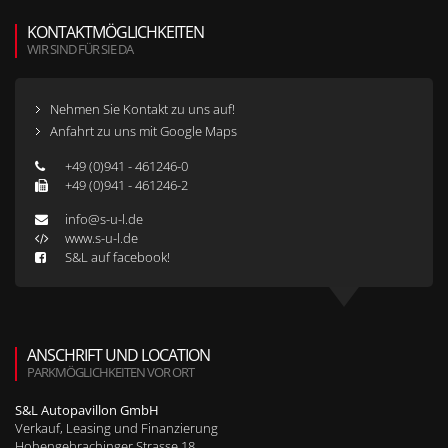
KONTAKTMÖGLICHKEITEN
WIR SIND FÜR SIE DA
Nehmen Sie Kontakt zu uns auf!
Anfahrt zu uns mit Google Maps
+49 (0)941 - 461246-0
+49 (0)941 - 461246-2
info@s-u-l.de
www.s-u-l.de
S&L auf facebook!
ANSCHRIFT UND LOCATION
PARKMÖGLICHKEITEN VOR ORT
S&L Autopavillon GmbH
Verkauf, Leasing und Finanzierung
Hohengebrachinger Strasse 18