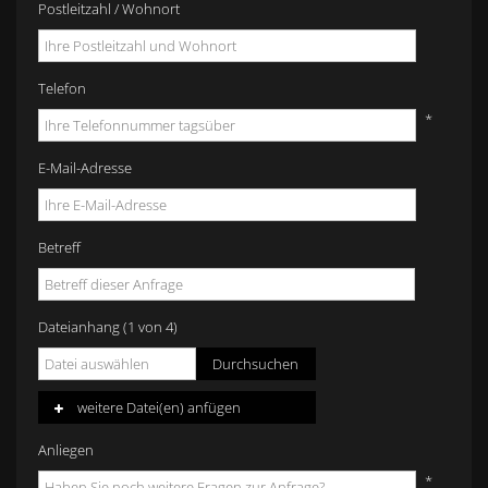
Postleitzahl / Wohnort
Telefon
*
E-Mail-Adresse
Betreff
Dateianhang (
1
von 4)
Durchsuchen
weitere Datei(en) anfügen
Anliegen
*