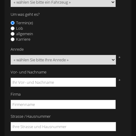
Um was geht es?
Termin(e)
Lob
allgemein
Karriere
Anrede
*
Vor- und Nachname
*
Firma
Strasse / Hausnummer