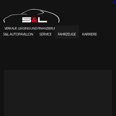
VERKAUF, LEASING UND FINANZIERUNG
S&L AUTOPAVILLON
SERVICE
FAHRZEUGE
KARRIERE
SOLD HIGHLIGHTS
CLASSIC CARS
S&L Autopavillon
das Unternehmen seit 1987
Ansprechpartner
Karriere und Jobs
Unsere Referenzen
News und Meldungen
Online Kontaktformular