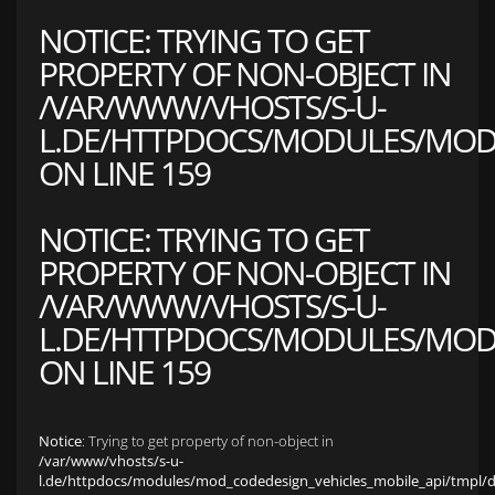
NOTICE
: TRYING TO GET
PROPERTY OF NON-OBJECT IN
/VAR/WWW/VHOSTS/S-U-
L.DE/HTTPDOCS/MODULES/MOD_
ON LINE
159
NOTICE
: TRYING TO GET
PROPERTY OF NON-OBJECT IN
/VAR/WWW/VHOSTS/S-U-
L.DE/HTTPDOCS/MODULES/MOD_
ON LINE
159
Notice
: Trying to get property of non-object in
/var/www/vhosts/s-u-
l.de/httpdocs/modules/mod_codedesign_vehicles_mobile_api/tmpl/def