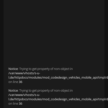
Anfahrt zu S&L Autopavillon
Service
Finanzierung & Leasing
Fahrzeug-Finanzierung
Fahrzeug-Leasing
Fuhrparkmanagement
Auto-Langzeitmiete
Wartungen und Service
Fahrzeugaufbereitung
Unfallinstandsetzung
Schadens- und Wertgutachten
Fahrzeuge
Karriere
sold Highlights
Classic Cars
Notice
: Trying to get property of non-object in
/var/www/vhosts/s-u-
l.de/httpdocs/modules/mod_codedesign_vehicles_mobile_api/tmpl/def
on line
36
Notice
: Trying to get property of non-object in
/var/www/vhosts/s-u-
l.de/httpdocs/modules/mod_codedesign_vehicles_mobile_api/tmpl/def
on line
36