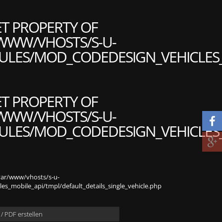
ET PROPERTY OF
WWW/VHOSTS/S-U-
LES/MOD_CODEDESIGN_VEHICLES_M
ET PROPERTY OF
WWW/VHOSTS/S-U-
LES/MOD_CODEDESIGN_VEHICLES_M
var/www/vhosts/s-u-
s_mobile_api/tmpl/default_details_single_vehicle.php
/ PDF erstellen