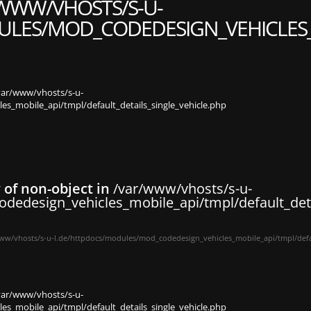
WWW/VHOSTS/S-U-
LES/MOD_CODEDESIGN_VEHICLES_M
var/www/vhosts/s-u-
s_mobile_api/tmpl/default_details_single_vehicle.php
y of non-object in
/var/www/vhosts/s-u-
dedesign_vehicles_mobile_api/tmpl/default_deta
ww/vhosts/s-u-l.de/httpdocs/modules/mod_codedesign_vehicles_mobile_api/tmpl/defau
var/www/vhosts/s-u-
s_mobile_api/tmpl/default_details_single_vehicle.php