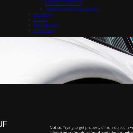
Unfallinstandsetzung
Schadens- und Wertgutachten
Fahrzeuge
Karriere
sold Highlights
Classic Cars
H
Fahrzeugdetails
UF
Notice
: Trying to get property of non-object in
/
l.de/httpdocs/modules/mod_codedesign_vehicle