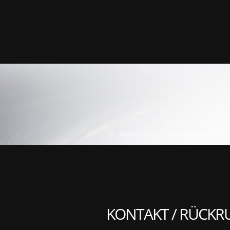
Aktuelle Seite:
S&L Autopavillon Gmb
KONTAKT / RÜCKR