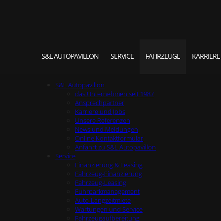
S&L AUTOPAVILLON
SERVICE
FAHRZEUGE
KARRIERE
S&L Autopavillon
das Unternehmen seit 1987
Ansprechpartner
Karriere und Jobs
Unsere Referenzen
News und Meldungen
Online Kontaktformular
Anfahrt zu S&L Autopavillon
Service
Finanzierung & Leasing
Fahrzeug-Finanzierung
Fahrzeug-Leasing
Fuhrparkmanagement
Auto-Langzeitmiete
Wartungen und Service
Fahrzeugaufbereitung