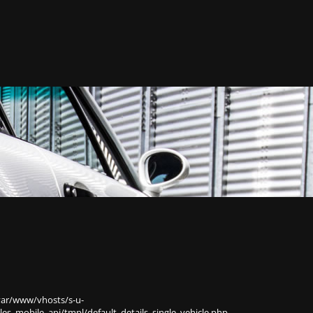
var/www/vhosts/s-u-
s_mobile_api/tmpl/default_details_single_vehicle.php