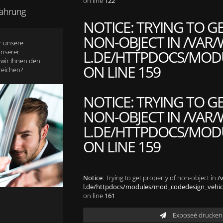
on line
122
rfahrung
NOTICE
: TRYING TO G
NON-OBJECT IN
/VAR/
r unsere
L.DE/HTTPDOCS/MODU
unserer
 wir Ihnen den
ON LINE
159
reichen?
NOTICE
: TRYING TO G
NON-OBJECT IN
/VAR/
L.DE/HTTPDOCS/MODU
ON LINE
159
Notice
: Trying to get property of non-object in
/
l.de/httpdocs/modules/mod_codedesign_vehicle
on line
161
Exposeé drucken 