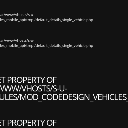
var/www/vhosts/s-u-
s_mobile_api/tmpl/default_details_single_vehicle.php
var/www/vhosts/s-u-
s_mobile_api/tmpl/default_details_single_vehicle.php
ET PROPERTY OF
WWW/VHOSTS/S-U-
LES/MOD_CODEDESIGN_VEHICLES_M
ET PROPERTY OF