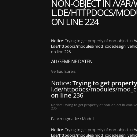
NON-OBJECT IN
/VAR/
L.DE/HTTPDOCS/MODU
ON LINE
224
Notice
: Trying to get property of non-object in
/
l.de/httpdocs/modules/mod_codedesign_vehicle
on line
226
ALLGEMEINE DATEN
Verkaufspreis
Notice
: Trying to get propert
l.de/httpdocs/modules/mod_co
on line
236
Notice
: Trying to get property of non-object in
/var/w
236
Fahrzeugmarke / Modell
Notice
: Trying to get property of non-object in
/
l.de/httpdocs/modules/mod_codedesign_vehicle