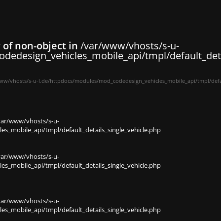
y of non-object in
/var/www/vhosts/s-u-
dedesign_vehicles_mobile_api/tmpl/default_deta
ww/vhosts/s-u-l.de/httpdocs/modules/mod_codedesign_vehicles_mobile_api/tmpl/defau
var/www/vhosts/s-u-
s_mobile_api/tmpl/default_details_single_vehicle.php
var/www/vhosts/s-u-
s_mobile_api/tmpl/default_details_single_vehicle.php
var/www/vhosts/s-u-
s_mobile_api/tmpl/default_details_single_vehicle.php