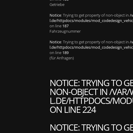
Getriebe
Notice
: Trying to get property of non-object in
/
l.de/httpdocs/modules/mod_codedesign_vehicle
on line
187
Fahrzeugnummer
Notice
: Trying to get property of non-object in
/
l.de/httpdocs/modules/mod_codedesign_vehicle
on line
189
(für Anfragen)
NOTICE
: TRYING TO G
NON-OBJECT IN
/VAR/
L.DE/HTTPDOCS/MODU
ON LINE
224
NOTICE
: TRYING TO G