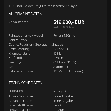
12 Cilindri Spider Lift/JBL/airbrushed/ACC/Dayto
ALLGEMEINE DATEN
519.900,- EUR
Verkaufspreis
inkl. 19,00% MwSt.
Fahrzeugmarke / Modell
Ferrari 12Cilindri
Fahrzeugtyp
Cabrio/Roadster / Gebrauchtfahrzeug
Erstzulassung
EZ 05/2026
Kilometerstand
133 km
Kraftstoff
Benzin
Leistung
611 kW (831 PS)
Getriebe
Automatik
Fahrzeugnummer
12825 (für Anfragen)
TECHNISCHE DATEN
Hubraum
3
6496 cm
Anzahl Sitzplätze
keine Angabe
Anzahl der Türen
keine Angabe
Schadstoffklasse
Euro6
Umweltplakette
4 (Grün)