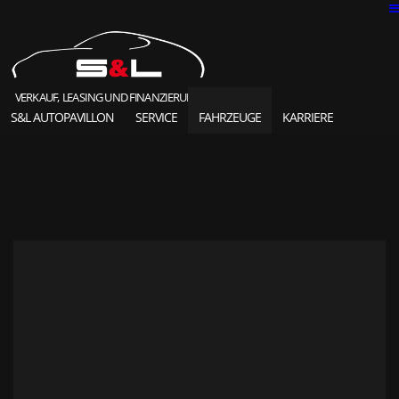
VERKAUF, LEASING UND FINANZIERUNG
S&L AUTOPAVILLON
SERVICE
FAHRZEUGE
KARRIERE
SOLD HIGHLIGHTS
CLASSIC CARS
S&L Autopavillon
das Unternehmen seit 1987
Ansprechpartner
Karriere und Jobs
Unsere Referenzen
News und Meldungen
Online Kontaktformular