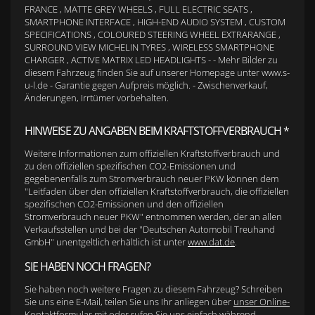
FRANCE , MATTE GREY WHEELS , FULL ELECTRIC SEATS ,
SMARTPHONE INTERFACE , HIGH-END AUDIO SYSTEM , CUSTOM
SPECIFICATIONS , COLOURED STEERING WHEEL EXTRARANGE ,
SURROUND VIEW MICHELIN TYRES , WIRELESS SMARTPHONE
CHARGER , ACTIVE MATRIX LED HEADLIGHTS - - Mehr Bilder zu
diesem Fahrzeug finden Sie auf unserer Homepage unter www.s-
u-l.de - Garantie gegen Aufpreis möglich. - Zwischenverkauf,
Änderungen, Irrtümer vorbehalten.
HINWEISE ZU ANGABEN BEIM KRAFTSTOFFVERBRAUCH *
Weitere Informationen zum offiziellen Kraftstoffverbrauch und
zu den offiziellen spezifischen CO2-Emissionen und
gegebenenfalls zum Stromverbrauch neuer PKW können dem
"Leitfaden über den offiziellen Kraftstoffverbrauch, die offiziellen
spezifischen CO2-Emissionen und den offiziellen
Stromverbrauch neuer PKW" entnommen werden, der an allen
Verkaufsstellen und bei der "Deutschen Automobil Treuhand
GmbH" unentgeltlich erhältlich ist unter
www.dat.de
.
SIE HABEN NOCH FRAGEN?
Sie haben noch weitere Fragen zu diesem Fahrzeug? Schreiben
Sie uns eine E-Mail, teilen Sie uns Ihr anliegen über
unser Online-
Kontaktformular
mit oder rufen Sie uns einfach während