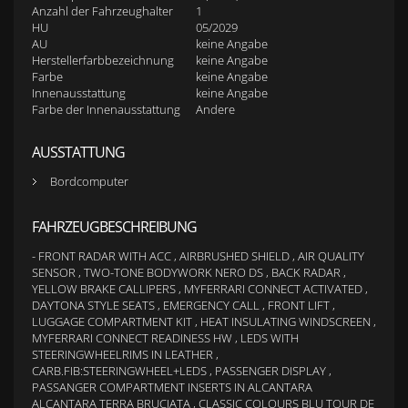
Anzahl der Fahrzeughalter
1
HU
05/2029
AU
keine Angabe
Herstellerfarbbezeichnung
keine Angabe
Farbe
keine Angabe
Innenausstattung
keine Angabe
Farbe der Innenausstattung
Andere
AUSSTATTUNG
Bordcomputer
FAHRZEUGBESCHREIBUNG
- FRONT RADAR WITH ACC , AIRBRUSHED SHIELD , AIR QUALITY
SENSOR , TWO-TONE BODYWORK NERO DS , BACK RADAR ,
YELLOW BRAKE CALLIPERS , MYFERRARI CONNECT ACTIVATED ,
DAYTONA STYLE SEATS , EMERGENCY CALL , FRONT LIFT ,
LUGGAGE COMPARTMENT KIT , HEAT INSULATING WINDSCREEN ,
MYFERRARI CONNECT READINESS HW , LEDS WITH
STEERINGWHEELRIMS IN LEATHER ,
CARB.FIB:STEERINGWHEEL+LEDS , PASSENGER DISPLAY ,
PASSANGER COMPARTMENT INSERTS IN ALCANTARA
ALCANTARA TERRA BRUCIATA , CLASSIC COLOURS BLU TOUR DE