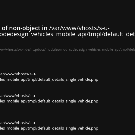
y of non-object in
/var/www/vhosts/s-u-
dedesign_vehicles_mobile_api/tmpl/default_deta
ww/vhosts/s-u-l.de/httpdocs/modules/mod_codedesign_vehicles_mobile_api/tmpl/defau
var/www/vhosts/s-u-
s_mobile_api/tmpl/default_details_single_vehicle.php
var/www/vhosts/s-u-
s_mobile_api/tmpl/default_details_single_vehicle.php
var/www/vhosts/s-u-
s_mobile_api/tmpl/default_details_single_vehicle.php