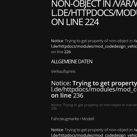
NON-OBJECT IN
/VAR/
L.DE/HTTPDOCS/MODU
ON LINE
224
Notice
: Trying to get property of non-object in
/
l.de/httpdocs/modules/mod_codedesign_vehicle
on line
226
ALLGEMEINE DATEN
Verkaufspreis
Notice
: Trying to get propert
l.de/httpdocs/modules/mod_co
on line
236
Notice
: Trying to get property of non-object in
/var/w
236
Fahrzeugmarke / Modell
Notice
: Trying to get property of non-object in
/
l.de/httpdocs/modules/mod_codedesign_vehicle