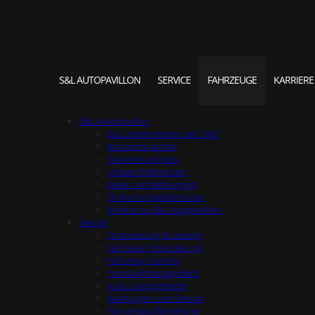
S&L AUTOPAVILLON
SERVICE
FAHRZEUGE
KARRIERE
S&L Autopavillon
das Unternehmen seit 1987
Ansprechpartner
Karriere und Jobs
Unsere Referenzen
News und Meldungen
Online Kontaktformular
Anfahrt zu S&L Autopavillon
Service
Finanzierung & Leasing
Fahrzeug-Finanzierung
Fahrzeug-Leasing
Fuhrparkmanagement
Auto-Langzeitmiete
Wartungen und Service
Fahrzeugaufbereitung