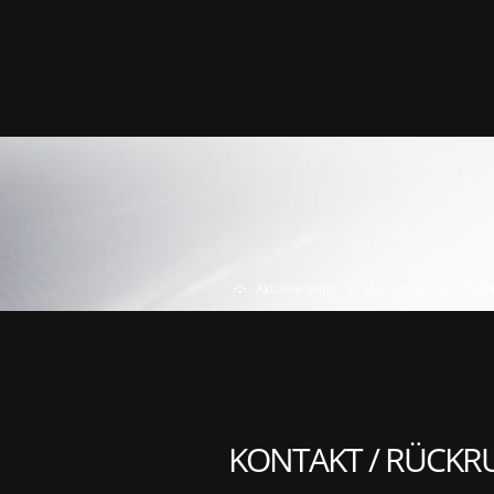
Aktuelle Seite:
S&L Autopavillon Gmb
KONTAKT / RÜCKR