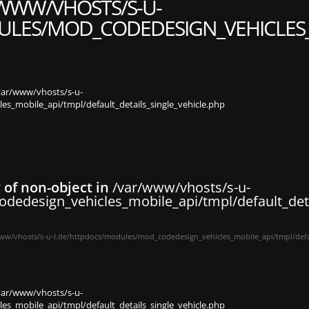
WWW/VHOSTS/S-U-
LES/MOD_CODEDESIGN_VEHICLES_M
var/www/vhosts/s-u-
s_mobile_api/tmpl/default_details_single_vehicle.php
y of non-object in
/var/www/vhosts/s-u-
dedesign_vehicles_mobile_api/tmpl/default_deta
ww/vhosts/s-u-l.de/httpdocs/modules/mod_codedesign_vehicles_mobile_api/tmpl/defau
var/www/vhosts/s-u-
s_mobile_api/tmpl/default_details_single_vehicle.php