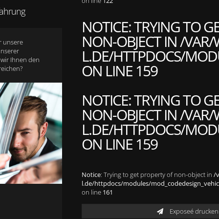
on line
122
rfahrung
NOTICE
: TRYING TO G
NON-OBJECT IN
/VAR/
r unsere
L.DE/HTTPDOCS/MODU
unserer
 wir Ihnen den
ON LINE
159
reichen?
NOTICE
: TRYING TO G
NON-OBJECT IN
/VAR/
L.DE/HTTPDOCS/MODU
ON LINE
159
Notice
: Trying to get property of non-object in
/
l.de/httpdocs/modules/mod_codedesign_vehicle
on line
161
Exposeé drucken 