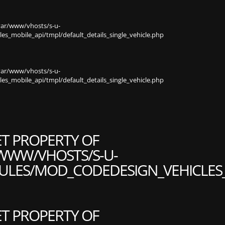
var/www/vhosts/s-u-
s_mobile_api/tmpl/default_details_single_vehicle.php
var/www/vhosts/s-u-
s_mobile_api/tmpl/default_details_single_vehicle.php
ET PROPERTY OF
WWW/VHOSTS/S-U-
LES/MOD_CODEDESIGN_VEHICLES_M
ET PROPERTY OF