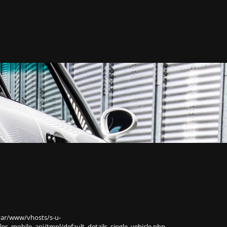
var/www/vhosts/s-u-
s_mobile_api/tmpl/default_details_single_vehicle.php