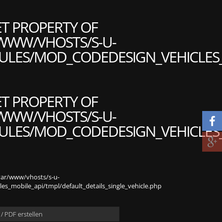
ET PROPERTY OF
WWW/VHOSTS/S-U-
LES/MOD_CODEDESIGN_VEHICLES_M
ET PROPERTY OF
WWW/VHOSTS/S-U-
LES/MOD_CODEDESIGN_VEHICLES_M
var/www/vhosts/s-u-
s_mobile_api/tmpl/default_details_single_vehicle.php
/ PDF erstellen