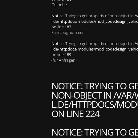
Getriebe
Notice
: Trying to get property of non-object in
/
l.de/httpdocs/modules/mod_codedesign_vehicle
on line
187
Fahrzeugnummer
Notice
: Trying to get property of non-object in
/
l.de/httpdocs/modules/mod_codedesign_vehicle
on line
189
(für Anfragen)
NOTICE
: TRYING TO G
NON-OBJECT IN
/VAR/
L.DE/HTTPDOCS/MODU
ON LINE
224
NOTICE
: TRYING TO G