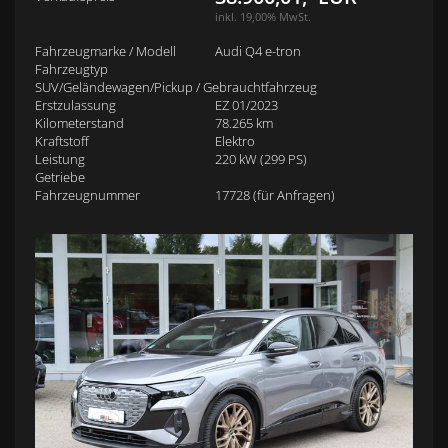
inkl. 19,00% MwSt.
Fahrzeugmarke / Modell
Audi Q4 e-tron
Fahrzeugtyp
SUV/Geländewagen/Pickup / Gebrauchtfahrzeug
Erstzulassung
EZ 01/2023
Kilometerstand
78.265 km
Kraftstoff
Elektro
Leistung
220 kW (299 PS)
Getriebe
Fahrzeugnummer
17728 (für Anfragen)