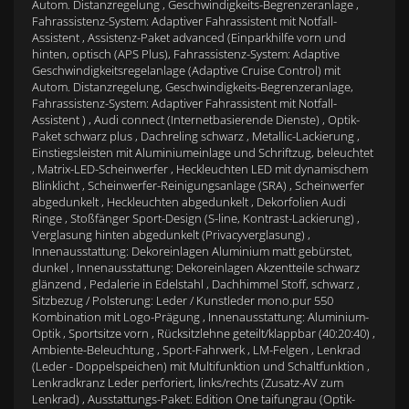
Autom. Distanzregelung , Geschwindigkeits-Begrenzeranlage ,
Fahrassistenz-System: Adaptiver Fahrassistent mit Notfall-
Assistent , Assistenz-Paket advanced (Einparkhilfe vorn und
hinten, optisch (APS Plus), Fahrassistenz-System: Adaptive
Geschwindigkeitsregelanlage (Adaptive Cruise Control) mit
Autom. Distanzregelung, Geschwindigkeits-Begrenzeranlage,
Fahrassistenz-System: Adaptiver Fahrassistent mit Notfall-
Assistent ) , Audi connect (Internetbasierende Dienste) , Optik-
Paket schwarz plus , Dachreling schwarz , Metallic-Lackierung ,
Einstiegsleisten mit Aluminiumeinlage und Schriftzug, beleuchtet
, Matrix-LED-Scheinwerfer , Heckleuchten LED mit dynamischem
Blinklicht , Scheinwerfer-Reinigungsanlage (SRA) , Scheinwerfer
abgedunkelt , Heckleuchten abgedunkelt , Dekorfolien Audi
Ringe , Stoßfänger Sport-Design (S-line, Kontrast-Lackierung) ,
Verglasung hinten abgedunkelt (Privacyverglasung) ,
Innenausstattung: Dekoreinlagen Aluminium matt gebürstet,
dunkel , Innenausstattung: Dekoreinlagen Akzentteile schwarz
glänzend , Pedalerie in Edelstahl , Dachhimmel Stoff, schwarz ,
Sitzbezug / Polsterung: Leder / Kunstleder mono.pur 550
Kombination mit Logo-Prägung , Innenausstattung: Aluminium-
Optik , Sportsitze vorn , Rücksitzlehne geteilt/klappbar (40:20:40) ,
Ambiente-Beleuchtung , Sport-Fahrwerk , LM-Felgen , Lenkrad
(Leder - Doppelspeichen) mit Multifunktion und Schaltfunktion ,
Lenkradkranz Leder perforiert, links/rechts (Zusatz-AV zum
Lenkrad) , Ausstattungs-Paket: Edition One taifungrau (Optik-