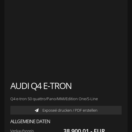
Anfahrt zu S&L Autopavillon
Service
Finanzierung & Leasing
Fahrzeug-Finanzierung
Fahrzeug-Leasing
Fuhrparkmanagement
Auto-Langzeitmiete
Wartungen und Service
Fahrzeugaufbereitung
Unfallinstandsetzung
Schadens- und Wertgutachten
Fahrzeuge
Karriere
sold Highlights
Classic Cars
AUDI Q4 E-TRON
Q4 e-tron 50 quattro/Pano/MMI/Edition One/S-Line
Exposeé drucken / PDF erstellen
ALLGEMEINE DATEN
38.900,01,- EUR
Verkaufspreis