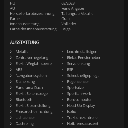
HU
03/2028
AU
keine Angabe
Herstellerfarbbezeichnung
Taifungrau Metallic
Farbe
Grau
Innenausstattung
Vollleder
Farbe der Innenausstattung
Beige
AUSSTATTUNG
Metallic
Leichtmetallfelgen
Zentralverriegelung
Elektr. Fensterheber
Elektr. Wegfahrsperre
Servolenkung
ABS
ESP
Navigationssystem
Scheckheftgepflegt
Sitzheizung
Regensensor
Panorama-Dach
Sportsitze
Elektr. Seitenspiegel
Sportfahrwerk
Bluetooth
Bordcomputer
Elektr. Sitzeinstellung
Head-Up Display
Freisprecheinrichtung
Isofix
Lichtsensor
Traktionskontrolle
Dachreling
Notbremsassistent