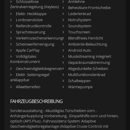
Schlüssellose
Armlehne
Zentralverriegelung (Keyless)
Beheizbare Frontscheibe
Elektr. Heckklappe
Lederlenkrad
Lordosenstütze
Notrufsystem
Reifendruckkontrolle
Soundsystem
Sprachsteuerung
Touchscreen
Verkehrszeichenerkennung
Blendfreies Fernlicht
Scheinwerferreinigung
Ambiente-Beleuchtung
Apple CarPlay
Android Auto
Volldigitales
Musikstreaming integriert
Kombiinstrument
Gepäckraumabtrennung
Geschwindigkeitsbegrenzer
Abgedunkelte Scheiben
Elektr. Seitenspiegel
Multifunktionslenkrad
anklappbar
Schaltwippen
Allwetterreifen
Wärmepumpe
FAHRZEUGBESCHREIBUNG
Sonderausstattung - Akustikglas Türscheiben vorn ,
Anhängerkupplung Vorbereitung , Einparkhilfe vorn und hinten,
optisch (APS Plus) , Fahrassistenz-System: Adaptive
Geschwindigkeitsregelanlage (Adaptive Cruise Control) mit