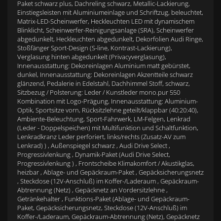
Paket schwarz plus, Dachreling schwarz, Metallic-Lackierung,
Einstiegsleisten mit Aluminiumeinlage und Schriftzug, beleuchtet,
Matrix-LED-Scheinwerfer, Heckleuchten LED mit dynamischem
Blinklicht, Scheinwerfer-Reinigungsanlage (SRA), Scheinwerfer
abgedunkelt, Heckleuchten abgedunkelt, Dekorfolien Audi Ringe,
Stoßfänger Sport-Design (S-line, Kontrast-Lackierung),
Verglasung hinten abgedunkelt (Privacyverglasung),
Innenausstattung: Dekoreinlagen Aluminium matt gebürstet,
dunkel, Innenausstattung: Dekoreinlagen Akzentteile schwarz
glänzend, Pedalerie in Edelstahl, Dachhimmel Stoff, schwarz,
Sitzbezug / Polsterung: Leder / Kunstleder mono.pur 550
Kombination mit Logo-Prägung, Innenausstattung: Aluminium-
Optik, Sportsitze vorn, Rücksitzlehne geteilt/klappbar (40:20:40),
Ambiente-Beleuchtung, Sport-Fahrwerk, LM-Felgen, Lenkrad
(Leder - Doppelspeichen) mit Multifunktion und Schaltfunktion,
Lenkradkranz Leder perforiert, links/rechts (Zusatz-AV zum
Lenkrad) ) , Außenspiegel schwarz , Audi Drive Select ,
Progressivlenkung , Dynamik-Paket (Audi Drive Select,
Progressivlenkung ) , Frontscheibe Klimakomfort / Akustikglas,
heizbar , Ablage- und Gepäckraum-Paket , Gepäcksicherungsnetz
, Steckdose (12V-Anschluß) im Koffer-/Laderaum , Gepäckraum-
Abtrennung (Netz) , Gepäcknetz an Vordersitzlehne ,
Getränkehalter , Funktions-Paket (Ablage- und Gepäckraum-
Paket, Gepäcksicherungsnetz, Steckdose (12V-Anschluß) im
Koffer-/Laderaum, Gepäckraum-Abtrennung (Netz), Gepäcknetz