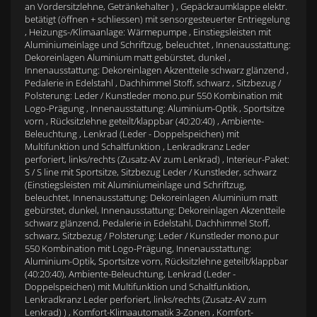
an Vordersitzlehne, Getränkehalter ) , Gepäckraumklappe elektr.
betätigt (öffnen + schliessen) mit sensorgesteuerter Entriegelung
, Heizungs-/Klimaanlage: Wärmepumpe , Einstiegsleisten mit
Aluminiumeinlage und Schriftzug, beleuchtet , Innenausstattung:
Dekoreinlagen Aluminium matt gebürstet, dunkel ,
Innenausstattung: Dekoreinlagen Akzentteile schwarz glänzend ,
Pedalerie in Edelstahl , Dachhimmel Stoff, schwarz , Sitzbezug /
Polsterung: Leder / Kunstleder mono.pur 550 Kombination mit
Logo-Prägung , Innenausstattung: Aluminium-Optik , Sportsitze
vorn , Rücksitzlehne geteilt/klappbar (40:20:40) , Ambiente-
Beleuchtung , Lenkrad (Leder - Doppelspeichen) mit
Multifunktion und Schaltfunktion , Lenkradkranz Leder
perforiert, links/rechts (Zusatz-AV zum Lenkrad) , Interieur-Paket:
S / S line mit Sportsitze, Sitzbezug Leder / Kunstleder, schwarz
(Einstiegsleisten mit Aluminiumeinlage und Schriftzug,
beleuchtet, Innenausstattung: Dekoreinlagen Aluminium matt
gebürstet, dunkel, Innenausstattung: Dekoreinlagen Akzentteile
schwarz glänzend, Pedalerie in Edelstahl, Dachhimmel Stoff,
schwarz, Sitzbezug / Polsterung: Leder / Kunstleder mono.pur
550 Kombination mit Logo-Prägung, Innenausstattung:
Aluminium-Optik, Sportsitze vorn, Rücksitzlehne geteilt/klappbar
(40:20:40), Ambiente-Beleuchtung, Lenkrad (Leder -
Doppelspeichen) mit Multifunktion und Schaltfunktion,
Lenkradkranz Leder perforiert, links/rechts (Zusatz-AV zum
Lenkrad) ) , Komfort-Klimaautomatik 3-Zonen , Komfort-