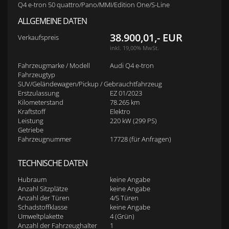
Q4 e-tron 50 quattro/Pano/MMI/Edition One/S-Line
ALLGEMEINE DATEN
38.900,01,- EUR
Verkaufspreis
inkl. 19,00% MwSt.
Fahrzeugmarke / Modell
Audi Q4 e-tron
Fahrzeugtyp
SUV/Geländewagen/Pickup / Gebrauchtfahrzeug
Erstzulassung
EZ 01/2023
Kilometerstand
78.265 km
Kraftstoff
Elektro
Leistung
220 kW (299 PS)
Getriebe
Fahrzeugnummer
17728 (für Anfragen)
TECHNISCHE DATEN
Hubraum
keine Angabe
Anzahl Sitzplätze
keine Angabe
Anzahl der Türen
4/5 Türen
Schadstoffklasse
keine Angabe
Umweltplakette
4 (Grün)
Anzahl der Fahrzeughalter
1