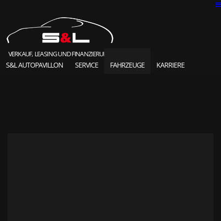
VERKAUF, LEASING UND FINANZIERUNG
S&L AUTOPAVILLON
SERVICE
FAHRZEUGE
KARRIERE
SOLD HIGHLIGHTS
CLASSIC CARS
S&L Autopavillon
das Unternehmen seit 1987
Ansprechpartner
Karriere und Jobs
Unsere Referenzen
News und Meldungen
Online Kontaktformular