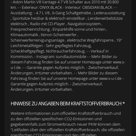
- Aston Martin V8 Vantage 4.7 V8 Schalter aus 2010 mit 30.800
km. - - Exterieur: ONYX BLACK - Interieur: OBSIDIAN BLACK - -
Ausstattung: - 4.7 L V8 , 6-Gang Schaltgetriebe , Lederausstattung
, Sportsitze heizbar & elektrisch einstellbar , Lendenwirbelstütze
elektrisch , Radio mit CD-Player , Navigationssystem ,
Freisprecheinrichtung , Einparkhilfe vorne und hinten ,
Klimaautomatik , Xenon-Scheinwerfer ,
Scheinwerferreinigungsanlage , elektrische Wegfahrsperre , 19''
Leichtmetallfelgen - Sehr gepflegtes Fahrzeug,
Scheckheftgepflegt, Nichtraucherfahrzeug. - - Verkauf in
Kommission. - Instagram: sundlautomobile - - Mehr Bilder zu
diesem Fahrzeug finden Sie auf unserer Homepage unter www.s-
u-l.de. - - Garantie gegen Aufpreis möglich. - Zwischenverkauf,
Änderungen, Irrtümer vorbehalten. - - Mehr Bilder zu diesem
Fahrzeug finden Sie auf unserer Homepage unter www.s-u-l.de -
Garantie gegen Aufpreis möglich. - Zwischenverkauf,
Änderungen, Irrtümer vorbehalten.
HINWEISE ZU ANGABEN BEIM KRAFTSTOFFVERBRAUCH *
Weitere Informationen zum offiziellen Kraftstoffverbrauch und
zu den offiziellen spezifischen CO2-Emissionen und
gegebenenfalls zum Stromverbrauch neuer PKW können dem
"Leitfaden über den offiziellen Kraftstoffverbrauch, die offiziellen
spezifischen CO2-Emissionen und den offiziellen