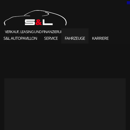
VERKAUF, LEASING UND FINANZIERUNG
S&L AUTOPAVILLON
SERVICE
FAHRZEUGE
KARRIERE
SOLD HIGHLIGHTS
CLASSIC CARS
S&L Autopavillon
das Unternehmen seit 1987
Ansprechpartner
Karriere und Jobs
Unsere Referenzen
News und Meldungen
Online Kontaktformular