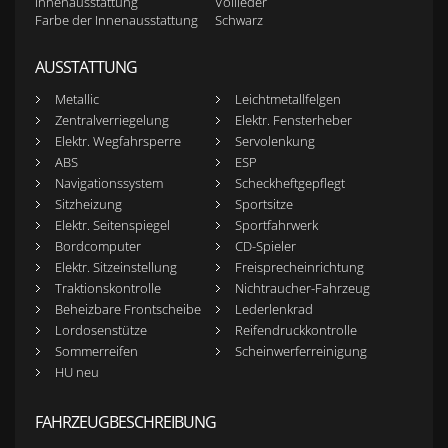
Innenausstattung
Vollleder
Farbe der Innenausstattung
Schwarz
AUSSTATTUNG
Metallic
Leichtmetallfelgen
Zentralverriegelung
Elektr. Fensterheber
Elektr. Wegfahrsperre
Servolenkung
ABS
ESP
Navigationssystem
Scheckheftgepflegt
Sitzheizung
Sportsitze
Elektr. Seitenspiegel
Sportfahrwerk
Bordcomputer
CD-Spieler
Elektr. Sitzeinstellung
Freisprecheinrichtung
Traktionskontrolle
Nichtraucher-Fahrzeug
Beheizbare Frontscheibe
Lederlenkrad
Lordosenstütze
Reifendruckkontrolle
Sommerreifen
Scheinwerferreinigung
HU neu
FAHRZEUGBESCHREIBUNG