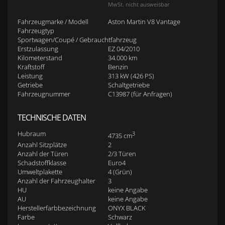
MwSt. nicht ausweisbar
Fahrzeugmarke / Modell
Aston Martin V8 Vantage
Fahrzeugtyp
Sportwagen/Coupé / Gebrauchtfahrzeug
Erstzulassung
EZ 04/2010
Kilometerstand
34.000 km
Kraftstoff
Benzin
Leistung
313 kW (426 PS)
Getriebe
Schaltgetriebe
Fahrzeugnummer
C13987 (für Anfragen)
TECHNISCHE DATEN
Hubraum
3
4735 cm
Anzahl Sitzplätze
2
Anzahl der Türen
2/3 Türen
Schadstoffklasse
Euro4
Umweltplakette
4 (Grün)
Anzahl der Fahrzeughalter
3
HU
keine Angabe
AU
keine Angabe
Herstellerfarbbezeichnung
ONYX BLACK
Farbe
Schwarz