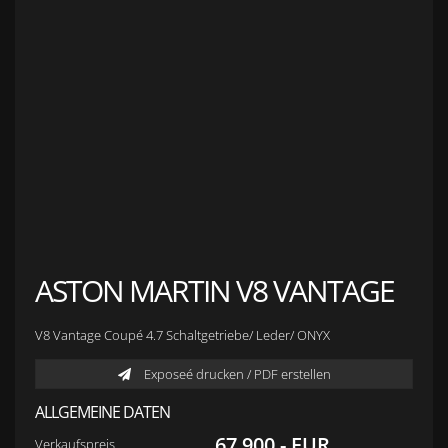
Anfahrt zu S&L Autopavillon
Service
Finanzierung & Leasing
Fahrzeug-Finanzierung
Fahrzeug-Leasing
Fuhrparkmanagement
Auto-Langzeitmiete
Wartungen und Service
Fahrzeugaufbereitung
Unfallinstandsetzung
Schadens- und Wertgutachten
Fahrzeuge
Karriere
sold Highlights
Classic Cars
ASTON MARTIN V8 VANTAGE
V8 Vantage Coupé 4.7 Schaltgetriebe/ Leder/ ONYX
Exposeé drucken / PDF erstellen
ALLGEMEINE DATEN
67.900,- EUR
Verkaufspreis